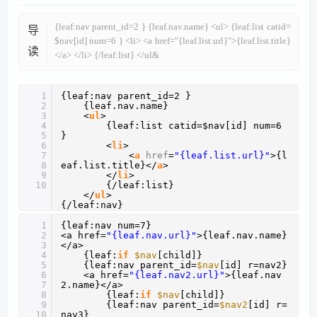
{leaf:nav parent_id=2 } {leaf.nav.name} <ul> {leaf:list catid=
导
$nav[id] num=6 } <li> <a href="{leaf.list.url}">{leaf.list.title}
读
</a> </li> {/leaf:list} </ul&
1
{leaf:nav parent_id=2 }
2
{leaf.nav.name}
3
<
ul
>
4
{leaf:list catid=$nav[id] num=6 
5
}
6
<
li
>
7
<
a
href
=
"{leaf.list.url}"
>{l
8
eaf.list.title}</
a
>
9
</
li
>
10
{/leaf:list}
</
ul
>
{/leaf:nav}
1
{leaf:nav num=7}
2
<a href=
"{leaf.nav.url}"
>{leaf.nav.name}
3
</a>
4
{leaf:
if
$nav
[child]}
5
{leaf:nav parent_id=
$nav
[id] r=nav2}
6
<a href=
"{leaf.nav2.url}"
>{leaf.nav
7
2.name}</a>
8
{leaf:
if
$nav
[child]}
9
{leaf:nav parent_id=
$nav2
[id] r=
10
nav3}