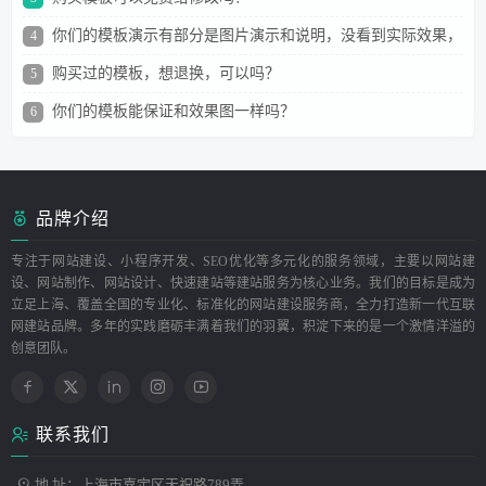
你们的模板演示有部分是图片演示和说明，没看到实际效果，
4
担心不敢买？
购买过的模板，想退换，可以吗？
5
你们的模板能保证和效果图一样吗？
6
品牌介绍
专注于网站建设、小程序开发、SEO优化等多元化的服务领域，主要以网站建
设、网站制作、网站设计、快速建站等建站服务为核心业务。我们的目标是成为
立足上海、覆盖全国的专业化、标准化的网站建设服务商，全力打造新一代互联
网建站品牌。多年的实践磨砺丰满着我们的羽翼，积淀下来的是一个激情洋溢的
创意团队。
联系我们
地 址：上海市嘉定区天祝路789弄