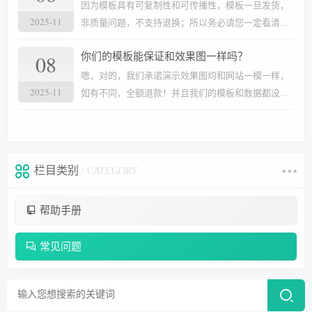
在为如何让客户能感受到模板真实的效果而努力。
因为模板具有可复制性和可传播性，模板一旦发货，
2025-11
非质量问题，不支持退换；所以务必请您一定看清楚
后再购买；
08
你们的模板能保证和效果图一样吗？
嗯，对的，我们承诺演示效果图均和网站一模一样，
2025-11
如有不同，全额退款！并且我们的模板和数据都没有
留后门，请放心使用！
栏目类别
/ CATEGORY
帮助手册
常见问题