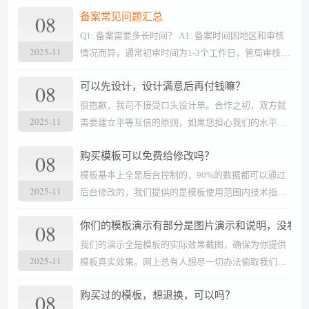
08
备案常见问题汇总
Q1: 备案需要多长时间？ A1: 备案时间因地区和审核
2025-11
情况而异，通常初审时间为1-3个工作日，管局审核时
间约为15-20个工作日。 Q2: 个人是否可以备案？
08
可以先设计，设计满意后再付钱嘛？
A2: 可以，个人备案需要提供身份证等个人有效证
件。 Q3: 已有备案号的网站更换服务器需要重新备案
很抱歉，我司不接受口头设计单。合作之初，双方就
2025-11
吗？ A3: 如果更换服务商或服务器，需要在新的服务
需要建立平等互信的原则，如果您担心我们的水平，
商处进行备案接入操作。 Q4: 香港和国外的服务器需
可以查看我们以往的作品，也可以直接来公司面谈！
08
购买模板可以免费给修改吗？
要备案吗？ A4: 不需要，中国大陆以外的服务器不强
制要求进行ICP备案。
模板基本上全是后台控制的，90%的数据都可以通过
2025-11
后台修改的，我们提供的是模板使用范围内技术指
导；如果涉及一定工作量的修改，我们会收取合理的
08
你们的模板演示有部分是图片演示和说明，没看到
修改费用；如果您能自己修改的最好自己修改，我们
也不想加收您的费用，我们这边服务压力特别大，希
我们的演示全是模板的实际效果截图，确保为你提供
2025-11
望您能理解。
模板真实效果。网上总有人想尽一切办法偷取我们的
模板数据，所以没办法只能暂时采用的这种一比一截
08
购买过的模板，想退换，可以吗？
图演示方法，给您带来不便，希望能理解，我们一直